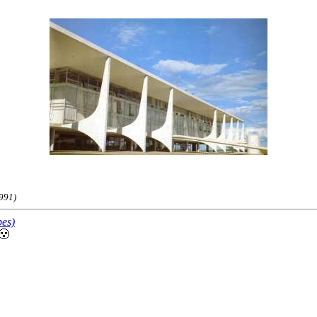
1991)
pes)