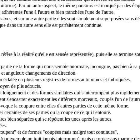
niforme). Par un autre aspect, le même parcours est marqué par des étape
hérentes l'une à l'autre et bien tranchées l'une de l'autre.
sives, et sur une autre partie elles sont simplement superposées sans déc
que dans un autre sens elle est parfaitement continue.
éfère à la réalité qu'elle est sensée représentée), puis elle se termine s
partie de la forme qui nous semble anormale, incongrue, pas bien à sa 
 et anguleux changements de direction.
éclatée en plusieurs registres de formes autonomes et imbriquées.
oyen de plis adoucis.
nt longuement et des formes similaires qui s'interrompent plus rapideme
nt s'encastrer exactement les différents morceaux, coupés l'un de l'autr
rovoque la coupure entre elles d'autres parties de cette même forme.
r certaines de ses parties ou la coupe de ce qui l'entoure.
es bien séparées qui se répètent les unes après les autres.
ées.
coupent" et de formes "coupées mais malgré tout continues".
par exemple un trait jamais interrompu), mais ce processus marque des é