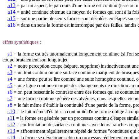
a13
= par un aspect, le parcours d'une forme est continu (lisse ou u
a14
= unité continue obtenue au moyen de formes qui sont à la fois ad
a15
= sur une partie plusieurs formes sont décalées en étapes succes
a16
= dans un sens la forme est interrompue par des failles, tandis 
effets synthétiques :
s1
= la forme est très anormalement longuement continue (si l'on se r
coupe brutalement son long trajet.
s2
= notre perception coupe (sépare, supprime) instinctivement une 
s3
= un trait continu ou une surface continue marquent de brusques
s4
= une forme peut se lire comme une suite homogène continue, ou 
s5
= une ligne continue marque des changements de direction au m
s6
= on peut ressentir le contraste entre des formes qui se continue
s7
= une forme continue génère des alvéoles, dans lesquelles vienne
s8
= le fait même d'établir la continuité d'une partie de la forme, p
s10
= le fait même d'établir la continuité d'une forme oblige à coupe
s11
= la forme est générée par un processus continu d'étapes similair
s12
= confrontation de surfaces continues avec leurs tranches coup
s13
= affrontement régulièrement répété de formes "continues qui 
s14
= la forme se développe selon un processus réellement continu (