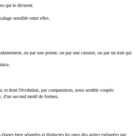
s qui le divisent.
alage sensible entre elles.
oudainement, ou par une pointe, ou par une cassure, ou par un trait qui
place.
nt, et dont l'évolution, par comparaison, nous semble coupée.
e, d'un second motif de formes.
tapes bien séparées et distinctes les unes des autres (séparées par