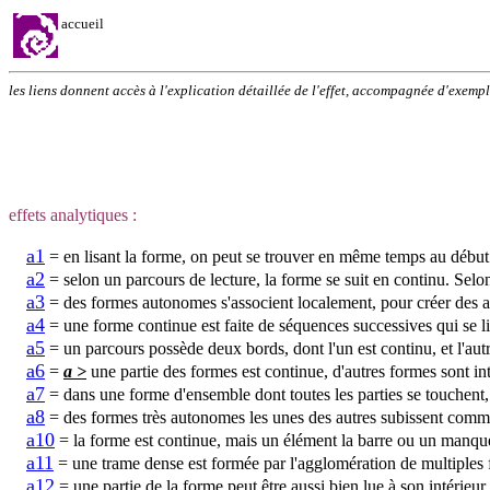
accueil
les liens donnent accès à l'explication détaillée de l'effet, accompagnée d'exempl
effets analytiques :
a1
= en lisant la forme, on peut se trouver en même temps au début 
a2
= selon un parcours de lecture, la forme se suit en continu. Selo
a3
= des formes autonomes s'associent localement, pour créer des a
a4
= une forme continue est faite de séquences successives qui se li
a5
= un parcours possède deux bords, dont l'un est continu, et l'au
a6
=
a >
une partie des formes est continue, d'autres formes sont i
a7
= dans une forme d'ensemble dont toutes les parties se touchent, 
a8
= des formes très autonomes les unes des autres subissent comme
a10
= la forme est continue, mais un élément la barre ou un manque
a11
= une trame dense est formée par l'agglomération de multiples 
a12
= une partie de la forme peut être aussi bien lue à son intérie