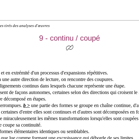
es tirés des analyses d'œuvres
9 - continu / coupé
et en extrémité d'un processus d'expansions répétitives.
n une autre direction de lecture, on rencontre des coupures.
lignements continus dans lesquels chacune représente une étape.
sent de façons autonomes, certaines selon des directions qui croisent le 
tre décomposé en étapes.
nterrompues.
b >
une partie des formes se groupe en chaîne continue, d'a
certaines d'entre elles sont continues et d'autres sont décomposées en f
 miraculeusement les mêmes transformations lorsqu'elles sont coupées 
 coupe sa continuité.
formes élémentaires identiques ou semblables.
ur, que lue comme formant une excroissance qui déborde de ses limites.