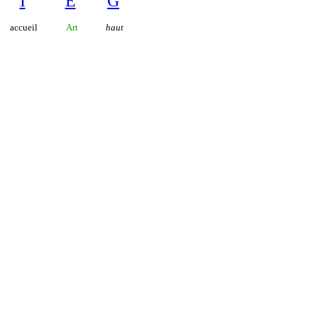
I
E
G
accueil
Art
haut