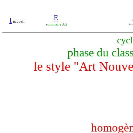
E
I
accueil
sommaire Art
le 
cyc
phase du clas
le style "Art Nouve
homogène